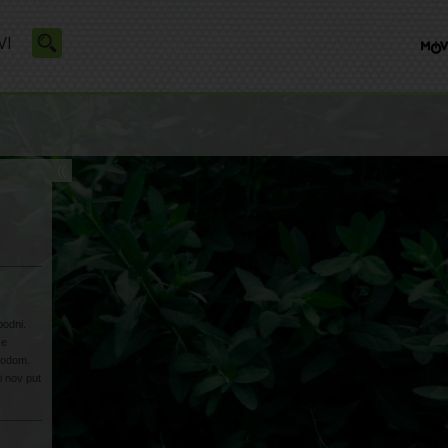
VI
bodni.
se
irodom.
ti nov put