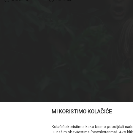
31.08. u 20:00
01.09. u 08:00
MI KORISTIMO KOLAČIĆE
Kolačiće koristimo, kako bismo poboljšali naše u
i u našim obavijestima (newsletterima). Ako klik