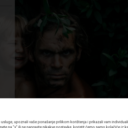
sluge, upoznali vaše ponašanje prilikom korištenja i prikazali vam individualiz
nete na "x" ili ne napravite nikakve postavke, koristit ćemo samo kolačiće iz kat