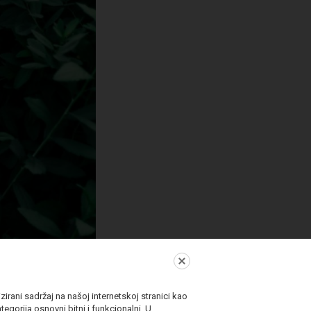
irani sadržaj na našoj internetskoj stranici kao
egorija osnovni bitni i funkcionalni. U