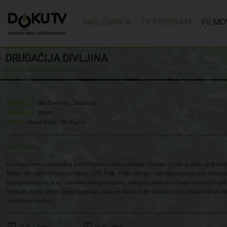
NASLOVNICA
TV PROGRAM
FILMO
DRUGAČIJA DIVLJINA
(2024)
A New Kind of Wilderness
REDATELJ:
Silje Evensmo Jacobsen
TRAJANJE:
84min
ULOGE:
Maria Vatne, Nik Payne
SINOPSIS
Na maloj farmi u norveškoj šumi Payneovi žive izoliranim životom u želji da budu divlji i slo
Maria, Nik i njihovo četvero djece – Ulv, Falk, Freja i Ronja – dovoljni su sami sebi. Djeca 
školuju kod kuće, a svi zajedno i teže povezanoj obiteljskoj dinamici i životu u skladu s pr
Međutim, kada obitelj pogodi tragedija, njihov je idilični svijet narušen te su prisiljeni prokrči
u moderno društvo.