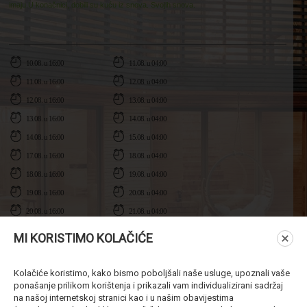
imaju.U konačnici, dobili su kuću iz snova. Svojih snova.
10.08. u 16:00
11.08. u 04:00
11.08. u 16:00
12.08. u 04:00
12.08. u 16:00
13.08. u 04:00
13.08. u 16:00
14.08. u 04:00
14.08. u 16:00
15.08. u 04:00
17.08. u 16:00
18.08. u 04:00
18.08. u 16:00
19.08. u 04:00
19.08. u 16:00
20.08. u 04:00
20.08. u 16:00
21.08. u 04:00
21.08. u 16:00
22.08. u 04:00
MI KORISTIMO KOLAČIĆE
24.08. u 16:00
25.08. u 04:00
Kolačiće koristimo, kako bismo poboljšali naše usluge, upoznali vaše
ponašanje prilikom korištenja i prikazali vam individualizirani sadržaj
na našoj internetskoj stranici kao i u našim obavijestima