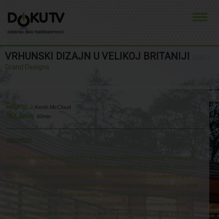
VRHUNSKI DIZAJN U VELIKOJ BRITANIJI
(2001)
Grand Designs
O FILMU
REDATELJ:
Kevin McCloud
TRAJANJE:
60min
SINOPSIS
Gradnja vrhunski dizajnirane kuće je finacijsko i emotivno putovanje u neizvjesno.
Serijal „Vrhunski dizajn u Velikoj Britaniji“ prati zanimljive priče različitih osoba koji
žele ostvariti svoje arhitektonske snove. Svaka gradnja nosi sa sobom brojne
frustracije, ali i završni trijumf koji dolazi nakon mnogo mjeseci planiranja i gradnje.
Od ogromnog, ali usred polja skrivenog, apartmana rađenog u industrijskom stilu pa
do kuće izgrađene za samo četiri tjedna u tvornici, ovaj dokumentarni serijal
prikazuje nevjerojatne građevine zbog kojih su njihovi vlasnici riskirali sve što