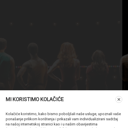
MI KORISTIMO KOLAČIĆE
Kolačiće koristimo, kako bismo poboljšali naše usluge, upoznali vaše
ponašanje prilikom korištenja i prikazali vam individualizirani sadržaj
na našoj internetskoj stranici kao i u našim obavijestima