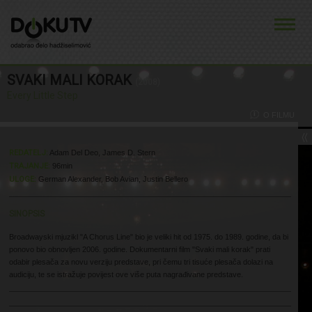
SVAKI MALI KORAK
(2008)
Every Little Step
O FILMU
REDATELJ:
Adam Del Deo, James D. Stern
TRAJANJE:
96min
ULOGE:
German Alexander, Bob Avian, Justin Bellero
SINOPSIS
Broadwayski mjuzikl "A Chorus Line" bio je veliki hit od 1975. do 1989. godine, da bi
ponovo bio obnovljen 2006. godine. Dokumentarni film "Svaki mali korak" prati
odabir plesača za novu verziju predstave, pri čemu tri tisuće plesača dolazi na
audiciju, te se istražuje povijest ove više puta nagrađivane predstave.