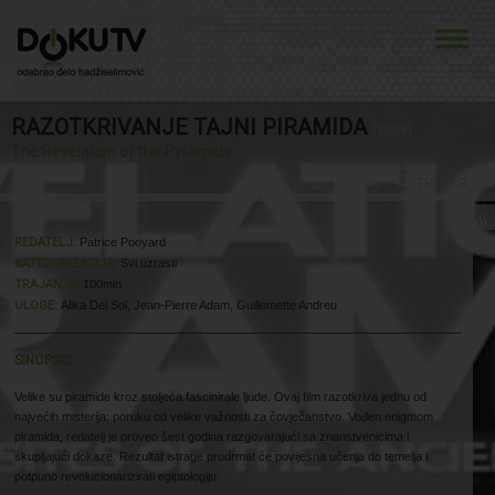
RAZOTKRIVANJE TAJNI PIRAMIDA
(2009)
The Revelation of the Pyramids
O FILMU
TRAILER
REDATELJ:
Patrice Pooyard
KATEGORIZACIJA:
Svi uzrasti
TRAJANJE:
100min
ULOGE:
Alika Del Sol, Jean-Pierre Adam, Guillemette Andreu
SINOPSIS
Velike su piramide kroz stoljeća fascinirale ljude. Ovaj film razotkriva jednu od
najvećih misterija: poruku od velike važnosti za čovječanstvo. Vođen enigmom
piramida, redatelj je proveo šest godina razgovarajući sa znanstvenicima i
skupljajući dokaze. Rezultat istrage prodrmat će povijesna učenja do temelja i
potpuno revolucionarizirati egiptologiju.