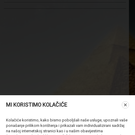
MI KORISTIMO KOLAČIĆE
Kolačiće koristimo, kako bismo poboljšali naše usluge, upoznali vaše
ponašanje prilikom korištenja i prikazali vam individualizirani sadržaj
na našoj internetskoj stranici kao i u našim obavijestima