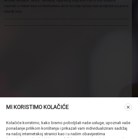
filmofila Nicolasa “Nicka” Nicolaoa, ciparskog imigranta koji se kao tinejdžer
zaposlio u malom kinu na Manhattanu da bi na kraju opstao kao posljednji nezavisni
vlasnik kina.
MI KORISTIMO KOLAČIĆE
Kolačiće koristimo, kako bismo poboljšali naše usluge, upoznali vaše
ponašanje prilikom korištenja i prikazali vam individualizirani sadržaj
na našoj internetskoj stranici kao i u našim obavijestima