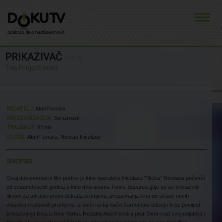
PRIKAZIVAČ
(2019)
The Projectionist
O FILMU
REDATELJ:
Abel Ferrara
KATEGORIZACIJA:
Svi uzrasti
TRAJANJE:
81min
ULOGE:
Abel Ferrara, Nicolas Nicolaou
SINOPSIS
Ovaj dokumentarni film portret je kino operatera Nicolasa “Nicka” Nicolaoa počevši
od sedamdesetih godina s kino dvoranama Times Squarea gdje su se prikazivali
filmovi za odrasle preko dekada promjena, preuzimanja kina od strane novih
vlasnika i kulturnih promjena, prateći na taj način šarmantnu odiseju kroz povijest
prikazivanja filma u New Yorku. Redatelj Abel Ferrara prati život i rad svoj prijatelja i