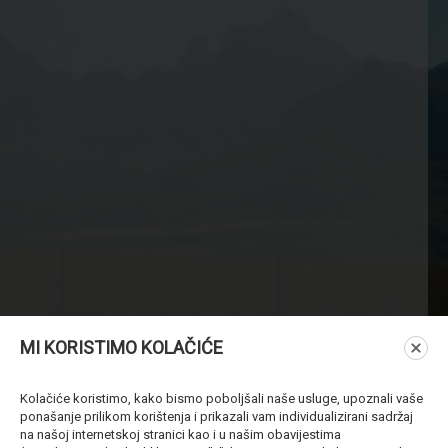
MI KORISTIMO KOLAČIĆE
Kolačiće koristimo, kako bismo poboljšali naše usluge, upoznali vaše
ponašanje prilikom korištenja i prikazali vam individualizirani sadržaj
na našoj internetskoj stranici kao i u našim obavijestima