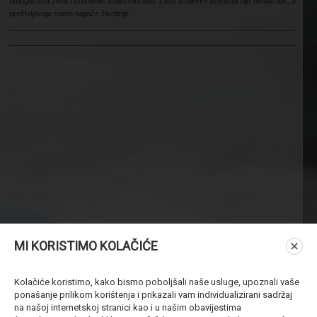
omogućava život raznolikim vodozemcima. Život u takvim uvjetima nije nimalo lak, a
preživljavaju samo najjače životinje.
MI KORISTIMO KOLAČIĆE
Kolačiće koristimo, kako bismo poboljšali naše usluge, upoznali vaše
ponašanje prilikom korištenja i prikazali vam individualizirani sadržaj
na našoj internetskoj stranici kao i u našim obavijestima