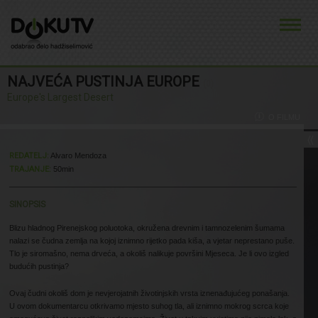
NAJVEĆA PUSTINJA EUROPE
(0)
Europe's Largest Desert
O FILMU
REDATELJ:
Alvaro Mendoza
TRAJANJE:
50min
SINOPSIS
Blizu hladnog Pirenejskog poluotoka, okružena drevnim i tamnozelenim šumama
nalazi se čudna zemlja na kojoj iznimno rijetko pada kiša, a vjetar neprestano puše.
Tlo je siromašno, nema drveća, a okoliš nalikuje površini Mjeseca. Je li ovo izgled
budućih pustinja?
Ovaj čudni okoliš dom je nevjerojatnih životinjskih vrsta iznenađujućeg ponašanja.
U ovom dokumentarcu otkrivamo mjesto suhog tla, ali iznimno mokrog scrca koje