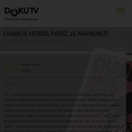
CHARLIE HEBDO, PARIZ JE NAPADNUT
(2015)
Charlie Hebdo, Paris under Attack
O FILMU
REDATELJ:
Audrey Avram
TRAJANJE:
52min
SINOPSIS
Od 7. do 9. siječnja 2015. Pariz je pod neviđenim terorističkim napadima, koji
počinju s napadom na uredništvo satiričkih novina Charlie Hebdo a završavaju u
kosher supermarketu. Tijekom tri dana umrlo je 17-oro ljudi: poznati strip umjetnici,
policajci i građani židovskog porijekla. Eksplozija nasilja šokira Francusku i
zapanjuje čitav svijet. Ljudi preplavljuju ulice, pokazujući solidarnost. “I am Charlie”
tih je dana u svijetu hashtagirano više od 5 milijuna puta. Dan za danom, sat za
satom - ovaj dokumentarac donosi unutarnju priču i nepoznate detalje o napadima u
Parizu: ubojice, lov na ljude, uzimanje talaca, opsada i konačni napad policije, uz