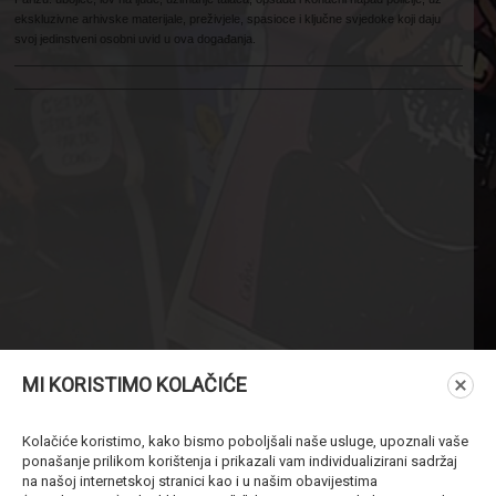
ekskluzivne arhivske materijale, preživjele, spasioce i ključne svjedoke koji daju
svoj jedinstveni osobni uvid u ova događanja.
MI KORISTIMO KOLAČIĆE
Kolačiće koristimo, kako bismo poboljšali naše usluge, upoznali vaše
ponašanje prilikom korištenja i prikazali vam individualizirani sadržaj
na našoj internetskoj stranici kao i u našim obavijestima