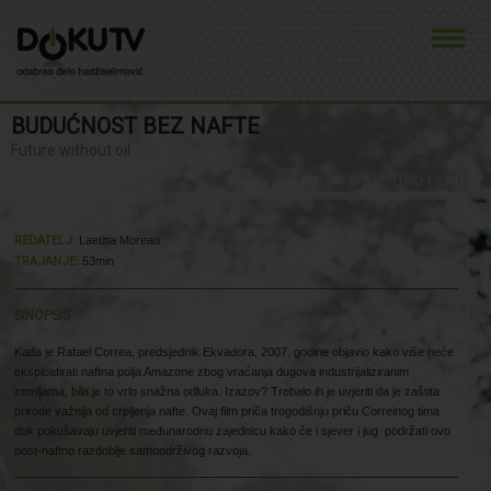
BUDUĆNOST BEZ NAFTE
(0)
Future without oil
O FILMU
REDATELJ:
Laetitia Moreau
TRAJANJE:
53min
SINOPSIS
Kada je Rafael Correa, predsjednik Ekvadora, 2007. godine objavio kako više neće
eksploatirati naftna polja Amazone zbog vraćanja dugova industrijaliziranim
zemljama, bila je to vrlo snažna odluka. Izazov? Trebalo ih je uvjeriti da je zaštita
prirode važnija od crpljenja nafte. Ovaj film priča trogodišnju priču Correinog tima
dok pokušavaju uvjeriti međunarodnu zajednicu kako će i sjever i jug podržati ovo
post-naftno razdoblje samoodrživog razvoja.