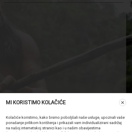
MI KORISTIMO KOLAČIĆE
Kolačiće koristimo, kako bismo poboljšali naše usluge, upoznali vaše
ponašanje prilikom korištenja i prikazali vam individualizirani sadržaj
na našoj internetskoj stranici kao i u našim obavijestima