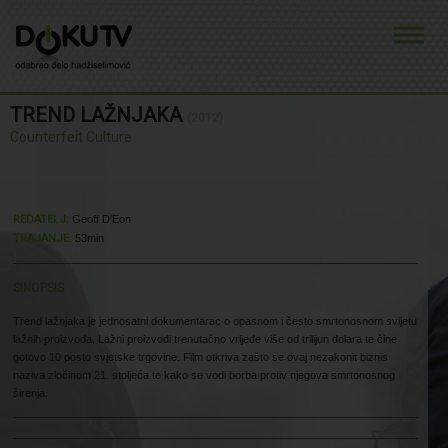
TREND LAŽNJAKA
(2012)
Counterfeit Culture
O FILMU
REDATELJ:
Geoff D'Eon
TRAJANJE:
53min
SINOPSIS
Trend lažnjaka je jednosatni dokumentarac o opasnom i često smrtonosnom svijetu
lažnih proizvoda. Lažni proizvodi trenutačno vrijede više od trilijun dolara te čine
gotovo 10 posto svjetske trgovine. Film otkriva zašto se ovaj nezakonit biznis
naziva zločinom 21. stoljeća te kako se vodi borba protiv njegova smrtonosnog
širenja.