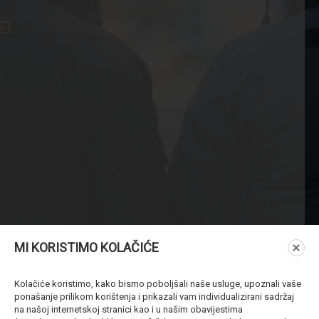
MI KORISTIMO KOLAČIĆE
Kolačiće koristimo, kako bismo poboljšali naše usluge, upoznali vaše
ponašanje prilikom korištenja i prikazali vam individualizirani sadržaj
na našoj internetskoj stranici kao i u našim obavijestima