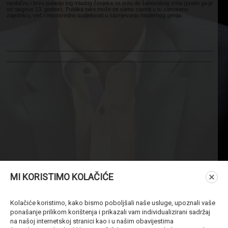
neobičnu i brzu putanju tog mladog čovjeka na putu do šahovskog vrha (pratio ga je
od njegove 13. godine). Publika tako može ne samo zaviriti u tu zatvorenu
zajednicu, već i neposredno sudjelovati u sazrijevanju modernog genija.
MI KORISTIMO KOLAČIĆE
Kolačiće koristimo, kako bismo poboljšali naše usluge, upoznali vaše
ponašanje prilikom korištenja i prikazali vam individualizirani sadržaj
na našoj internetskoj stranici kao i u našim obavijestima