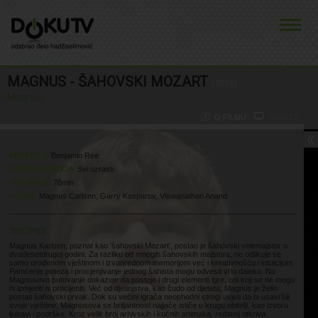
MAGNUS - ŠAHOVSKI MOZART
(2016)
Magnus
O FILMU
TRAILER
REDATELJ:
Benjamin Ree
KATEGORIZACIJA:
Svi uzrasti
TRAJANJE:
78min
ULOGE:
Magnus Carlsen, Garry Kasparov, Viswanathan Anand
SINOPSIS
Magnus Karlsen, poznat kao 'šahovski Mozart', postao je šahovski velemajstor u
dvadesetdrugoj godini. Za razliku od mnogih šahovskih majstora, ne odlikuje se
samo urođenom vještinom i izvanrednom memorijom već i kreativnošću i intuicijom.
Pamćenje poteza i procjenjivanje jednog šahista mogu odvesti vrlo daleko. No
Magnusovo putovanje dokazuje da postoje i drugi elementi igre, oni koji se ne mogu
ni izmjeriti ni procijeniti. Već od djetinjstva, kao čudo od djeteta, Magnus je želio
postati šahovski prvak. Dok su većini igrača neophodni strogi uvjeti da bi usavršili
svoje vještine, Magnusova se briljantnost najjače ističe u krugu obitelji, kao izvoru
ljubavi i podrške. Kroz velik broj arhivskih i kućnih snimaka, redatelj otkriva