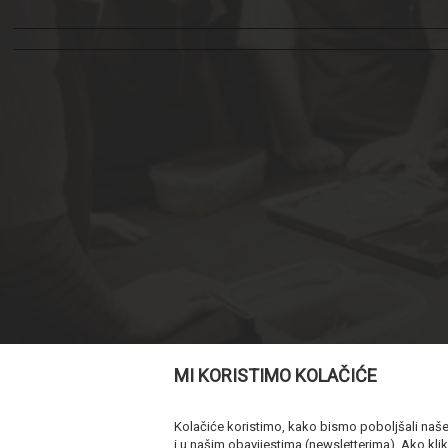
MI KORISTIMO KOLAČIĆE
Kolačiće koristimo, kako bismo poboljšali naše u
i u našim obavijestima (newsletterima). Ako klik