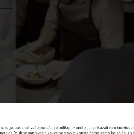
sluge, upoznali vaše ponašanje prilikom korištenja i prikazali vam individualiz
nete na "x" ili ne napravite nikakve postavke, koristit ćemo samo kolačiće iz kat