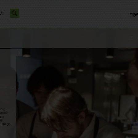
VI
O
enom
 imidž
e u
ne,
 Film ga
g