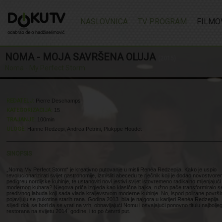
NASLOVNICA
TV PROGRAM
FILMO
NOMA - MOJA SAVRŠENA OLUJA
(2015)
Noma - My Perfect Storm
REDATELJ:
Pierre Deschamps
KATEGORIZACIJA:
15
TRAJANJE:
100min
ULOGE:
Hanne Redzepi, Andrea Petrini, Plukppe Houdet
SINOPSIS
„Noma My Perfect Storm“ je kreativno putovanje u misli Renéa Redzepija. Kako je uspio
revolucionarizirati svijet gastronomije, izmisliti abecedu te rječnik koji je dodao novostvor
pedigreu nordijske kuhinje, te ustanoviti novi jestivi svijet istovremeno radikalno mijenjajući
modernog kuhara? Njegova priča izgleda kao klasična bajka, ružno pače transformiralo s
predivnog labuda koji sada vlada kraljevstvom moderne kuhinje. No, ispod polirane površi
pojavljuju se pukotine starih rana. Godina 2013. bila je najgora u karijeri Renéa Redzepija.
slijedi dok se bori da se vrati na vrh, obnavljajući Nomu i osvajajući ponovno titulu najbolje
restorana na svijetu 2014. godine, i to po četvrti put.