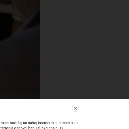
irani sadržaj na našoj internetskoj stranici kao
egorija osnovni bitni i funkcionalni. U